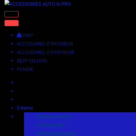
Skip
to
content
SHOP
ACCESSOIRES D’INTERIEUR
ACCESSOIRES D’EXTERIEUR
BEST-SELLERS
PANIER
0 items
Tableau de bord
Commandes
Téléchargements