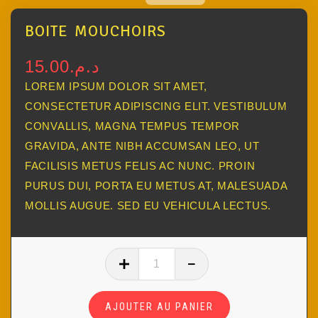
BOITE MOUCHOIRS
15.00
د.م.
LOREM IPSUM DOLOR SIT AMET,
CONSECTETUR ADIPISCING ELIT. VESTIBULUM
CONVALLIS, MAGNA TEMPUS TEMPOR
GRAVIDA, ANTE NIBH ACCUMSAN LEO, UT
FACILISIS METUS FELIS AC NUNC. PROIN
PURUS DUI, PORTA EU METUS AT, MALESUADA
MOLLIS AUGUE. SED EU VEHICULA LECTUS.
AJOUTER AU PANIER