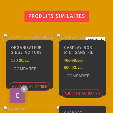
PRODUITS SIMILAIRES
PROMO !
PROMO !
ORGANISATEUR
CARPLAY BOX
SIEGE VOITURE
MINI SANS FIL
120.00
د.م.
700.00
د.م.
600.00
د.م.
COMPARER
COMPARER
AJOUTER AU PANIER
0
AJOUTER AU PANIER