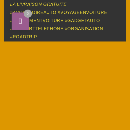
LA LIVRAISON GRATUITE
#ACCESSOIREAUTO #VOYAGEENVOITURE
0
#RANGEMENTVOITURE #GADGETAUTO
#SUPPORTTELEPHONE #ORGANISATION
#ROADTRIP
PRODUITS SIMILAIRES
CEINTURE
SECURITÉ
ORGANISATEUR
SIEGE VOITURE
30.00
د.م.